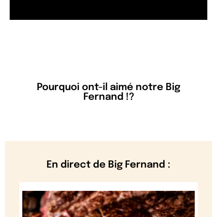
Pourquoi ont-il aimé notre Big
Fernand !?
En direct de Big Fernand :
On ne sait pas vous… mais nous, là, on a
...
74
0