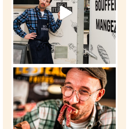
Quand on vous a dit que c’était addictif, on ne
...
79
0