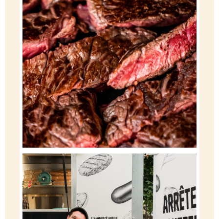
L’Hamburgé Mobile est de retour… et il a garé ses
...
104
2