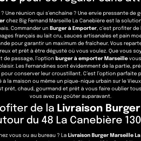
 ? Une réunion qui s’enchaîne ? Une envie pressante de
er
chez Big Fernand Marseille La Canebière est la solution i
abais. Commander un
Burger à Emporter
, c’est profiter d
omages français au lait cru, sauces artisanales et pain mo
nde pour garantir un maximum de fraîcheur. Vous repart
eux et prêt à être dégusté où vous voulez. Que vous soye
t de passage, l’option
burger à emporter Marseille
vous
e plaisir. Les Fernandines sont évidemment de la partie, p
pour conserver leur croustillant. C’est l’option parfaite
sé à la maison ou même un pique-nique urbain sur le Vieux
t prêt, chaud, gourmand et prêt à vous faire oublier tous
vous avez pu goûter auparavant.
fiter de la
Livraison Burger
tour du 48 La Canebière 1300
 chez vous ou au bureau ? La
Livraison Burger Marseille L