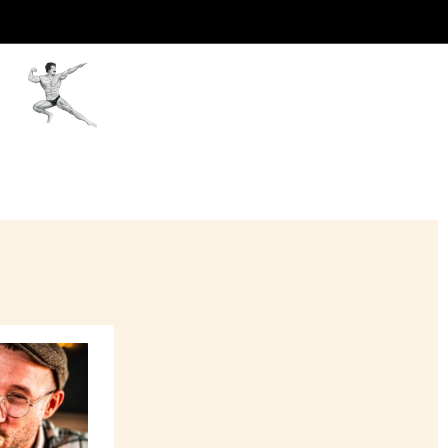
’était addictif,
0