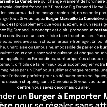
arseille La Canebière
qui change vraiment de l’ordinaire 
e vraie identité française ? Direction Big Fernand Marseill
les amoureux du bon manger rapide. Ici, on ne parle pa
ange tout. Si vous tapez
Burger Marseille La Canebière
s
lle, c’est probablement que vous avez envie d’un repas 
hez Big Fernand, le concept est clair : proposer un
restau
ttes créatives et un savoir-faire bien franchouillard. Pas 
sélectionnés avec soin chez un artisan-fromager. Un point,
îche. Charolaise ou Limousine, impossible de parler de
bur
ésultat : vous choisissez votre cuisson, et chaque bouc
qu’on appelle ici les Fernandines, sont préparées chaque ma
intérieur… difficile de faire mieux pour accompagner votre
imaginées par un Chef pour sublimer chaque recette, un
enez l’adresse parfaite pour un déjeuner entre collègues
e session shopping sur La Canebière. Si vous voulez u
centre
, vous savez désormais où aller.
nder un
Burger à Emporter M
ère
pour se régaler sans at