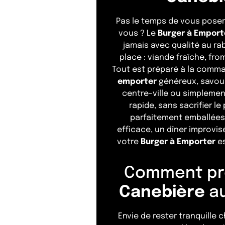
Pas le temps de vous poser
vous ? Le
Burger à Emport
jamais avec qualité au r
place : viande fraîche, fr
Tout est préparé à la comma
emporter
généreux, savour
centre-ville ou simplemen
rapide, sans sacrifier l
parfaitement emballées 
efficace, un dîner improvi
votre
Burger à Emporter
es
Comment pro
Canebière
au
Envie de rester tranquille