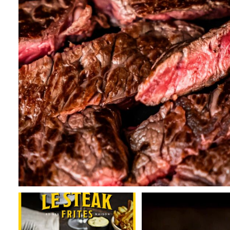
Avis à tous nos gourmands ! L’iconique
...
Produits frais, frites maison e
bon
...
120
3
80
0