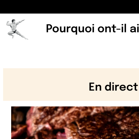
Pourquoi ont-il a
En direct
On ne sait pas vous… mais nous, là, on a
...
74
0