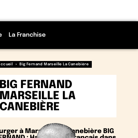
e
La Franchise
Accueil
»
Big Fernand Marseille La Canebière
BIG FERNAND
MARSEILLE LA
CANEBIÈRE
urger à Marseille La Canebière BIG
ERNAND : Hamburgés Français dans