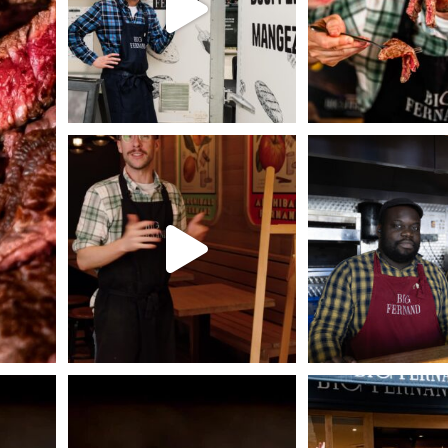
Le Steak-Frites arrive chez Big Fernand.
Derrière chaque Hamburg
en or. Che
...
146
156
3
t amour du
Produits frais, frites maison et amour du
Big Fernand, c’est avan
bon
...
Famille.
3
0
132