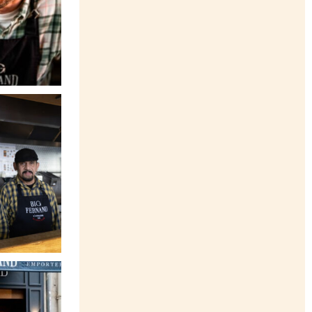
é, y’a une team
z
...
2
t tout une Big
2