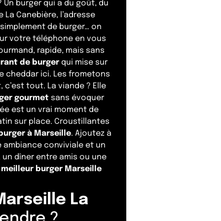
? Un burger qui a du goût, du
e La Canebière, l’adresse
s simplement de burger… on
ur votre téléphone en vous
gourmand, rapide, mais sans
rant de burger
qui mise sur
de cheddar ici. Les frometons
 c’est tout. La viande ? Elle
ger gourmet
sans évoquer
hée est un vrai moment de
tin sur place. Croustillantes
burger à Marseille
. Ajoutez à
e ambiance conviviale et un
, un dîner entre amis ou une
n
meilleur burger Marseille
arseille La
tendre ?