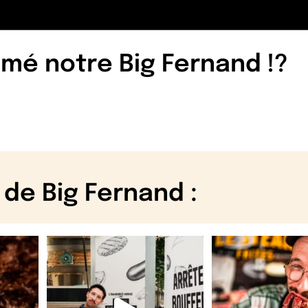
imé notre Big Fernand !?
 de Big Fernand :
L’Hamburgé Mobile est de retour… et il a
Quand on vous a dit que c
garé ses
...
on ne
...
104
2
79