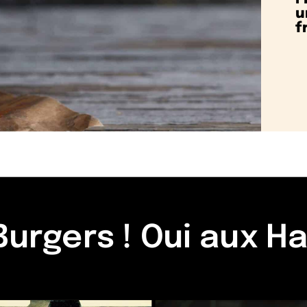
u
f
Burgers ! Oui aux H