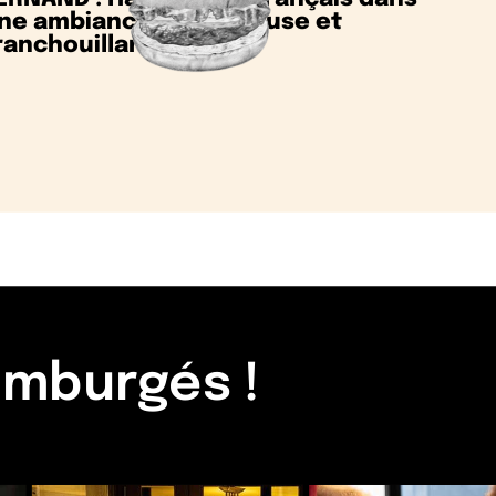
ne ambiance chaleureuse et
ranchouillarde !
amburgés !